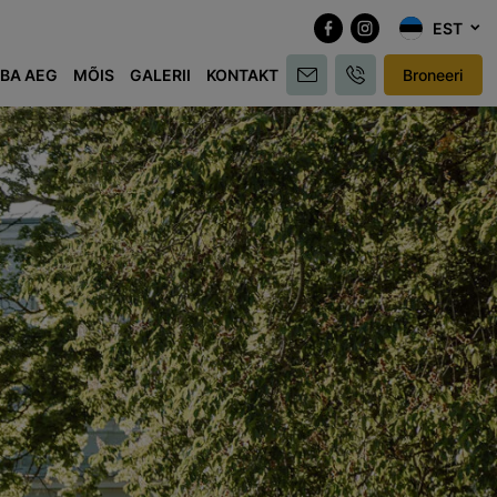
EST
BA AEG
MÕIS
GALERII
KONTAKT
Broneeri