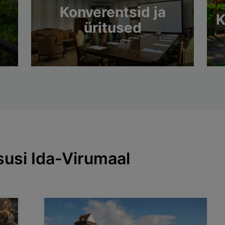
Konverentsid ja
K
üritused
susi Ida-Virumaal