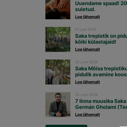
Uuendame spaad! 20
suletud.
Loe lähemalt
07. juuli 2026
Saka trepistik on pid
kõiki külastajaid!
Loe lähemalt
25. juuni 2026
Saka Mõisa trepistik
pidulik avamine koos
Loe lähemalt
25. juuni 2026
7 linna muusika Saka
Germán Gholami (Teno
Loe lähemalt