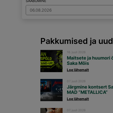
SAABUMINE
Pakkumised ja uud
16. juuli 2026
Maitsete ja huumori 
Saka Mõis
Loe lähemalt
07. juuli 2026
Järgmine kontsert S
MAD “METALLICA”
Loe lähemalt
07. juuli 2026