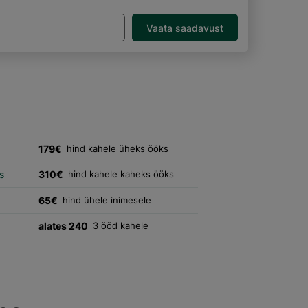
Vaata saadavust
179€
hind kahele üheks ööks
s
310€
hind kahele kaheks ööks
65€
hind ühele inimesele
alates 240
3 ööd kahele