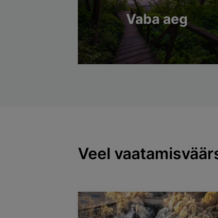
Vaba aeg
Veel vaatamisväär