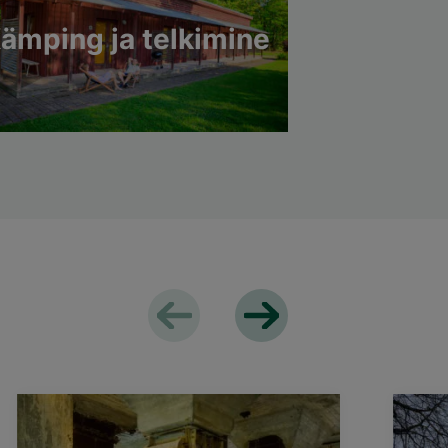
ämping ja telkimine