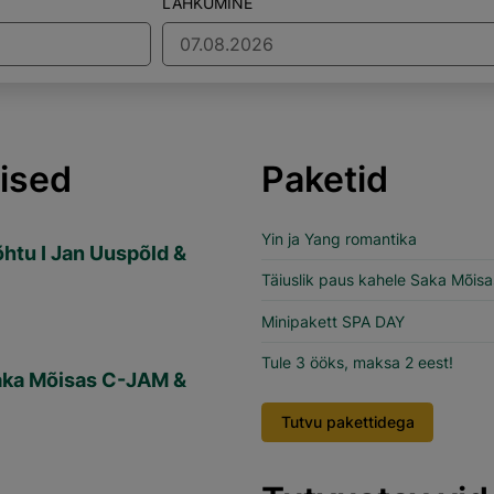
LAHKUMINE
ised
Paketid
Yin ja Yang romantika
õhtu I Jan Uuspõld &
Täiuslik paus kahele Saka Mõisa
Minipakett SPA DAY
Tule 3 ööks, maksa 2 eest!
aka Mõisas C-JAM &
Tutvu pakettidega