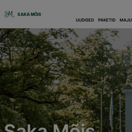
SAKA MÕIS
UUDISED
PAKETID
MAJU
Saka Mõis