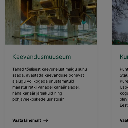
Kaevandusmuuseum
Ku
Tahad tõelisest kaevurielust maigu suhu
Püh
saada, avastada kaevanduse põnevat
Stau
ajalugu või kogeda unustamatuid
Kure
maasturiretki vanadel karjäärialadel,
Uspe
näha karjäärijärsakuid ning
kogu
põhjaveekoskede uuristusi?
olev
Eest
Vaata lähemalt
Vaat