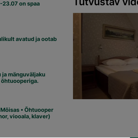
Tutvustav vi
-23.07 on spaa
ulikult avatud ja ootab
u ja mänguväljaku
 õhtuooperiga.
 Mõisas • Õhtuooper
r, viooala, klaver)