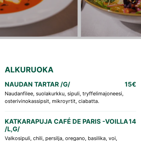
ALKURUOKA
NAUDAN TARTAR /G/
15€
Naudanfilee, suolakurkku, sipuli, tryffelimajoneesi,
osterivinokassipsit, mikroyrtit, ciabatta.
KATKARAPUJA CAFÉ DE PARIS -VOILLA
14
/L,G/
Valkosipuli, chili, persilja, oregano, basilika, voi,