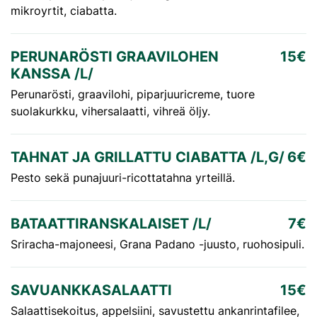
mikroyrtit, ciabatta.
PERUNARÖSTI GRAAVILOHEN
15€
KANSSA /L/
Perunarösti, graavilohi, piparjuuricreme, tuore
suolakurkku, vihersalaatti, vihreä öljy.
TAHNAT JA GRILLATTU CIABATTA /L,G/
6€
Pesto sekä punajuuri-ricottatahna yrteillä.
BATAATTIRANSKALAISET /L/
7€
Sriracha-majoneesi, Grana Padano -juusto, ruohosipuli.
SAVUANKKASALAATTI
15€
Salaattisekoitus, appelsiini, savustettu ankanrintafilee,