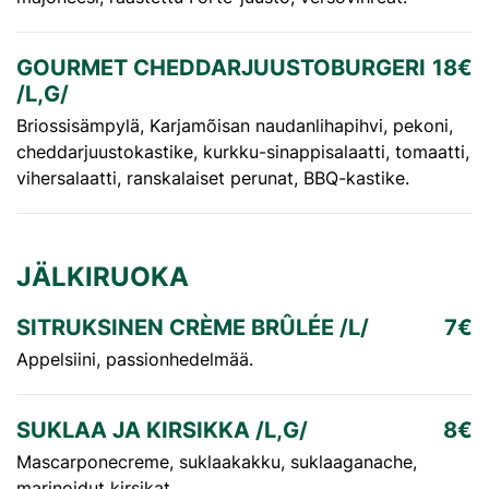
GOURMET CHEDDARJUUSTOBURGERI
18€
/L,G/
Briossisämpylä, Karjamõisan naudanlihapihvi, pekoni,
cheddarjuustokastike, kurkku-sinappisalaatti, tomaatti,
vihersalaatti, ranskalaiset perunat, BBQ-kastike.
JÄLKIRUOKA
SITRUKSINEN CRÈME BRÛLÉE /L/
7€
Appelsiini, passionhedelmää.
SUKLAA JA KIRSIKKA /L,G/
8€
Mascarponecreme, suklaakakku, suklaaganache,
marinoidut kirsikat.