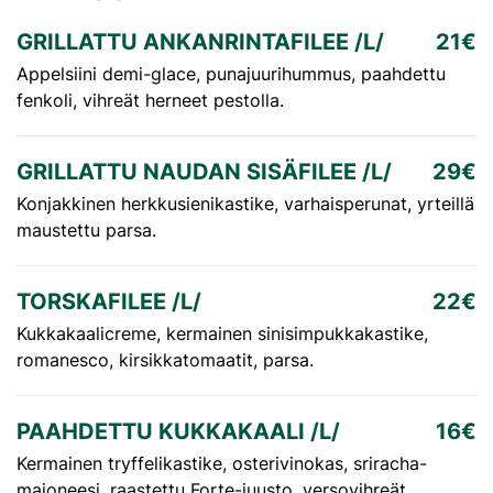
GRILLATTU ANKANRINTAFILEE /L/
21€
Appelsiini demi-glace, punajuurihummus, paahdettu
fenkoli, vihreät herneet pestolla.
GRILLATTU NAUDAN SISÄFILEE /L/
29€
Konjakkinen herkkusienikastike, varhaisperunat, yrteillä
maustettu parsa.
TORSKAFILEE /L/
22€
Kukkakaalicreme, kermainen sinisimpukkakastike,
romanesco, kirsikkatomaatit, parsa.
PAAHDETTU KUKKAKAALI /L/
16€
Kermainen tryffelikastike, osterivinokas, sriracha-
majoneesi, raastettu Forte-juusto, versovihreät.