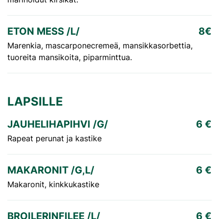
ETON MESS /L/
8€
Marenkia, mascarponecremeä, mansikkasorbettia,
tuoreita mansikoita, piparminttua.
LAPSILLE
JAUHELIHAPIHVI /G/
6 €
Rapeat perunat ja kastike
MAKARONIT /G,L/
6 €
Makaronit, kinkkukastike
BROILERINFILEE /L/
6 €