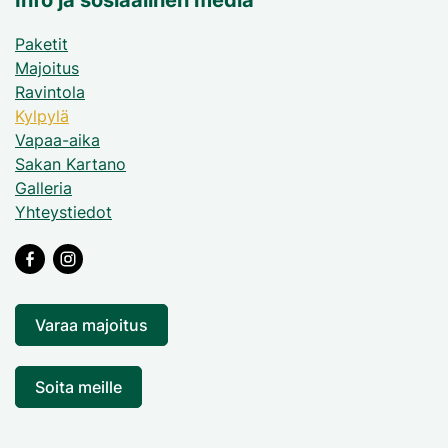
Info ja sosiaalinen media
Paketit
Majoitus
Ravintola
Kylpylä
Vapaa-aika
Sakan Kartano
Galleria
Yhteystiedot
Varaa majoitus
Soita meille