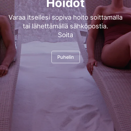
Hoidot
Varaa itsellesi sopiva hoito soittamalla
tai lähettämällä sähköpostia.
Soita
Puhelin