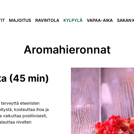
IT
MAJOITUS
RAVINTOLA
KYLPYLÄ
VAPAA-AIKA
SAKAN 
Aromahieronnat
a (45 min)
 terveyttä eteeristen
nitystä, kosteuttaa ihoa ja
vaikuttaa positiivisesti,
alauttaa nivelten