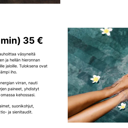
 min) 35 €
rauhoittaa väsyneitä
en ja hellän hieronnan
lle jaloille. Tuloksena ovat
eämpi iho.
nergian virran, nauti
jen paineet, yhdistyt
si omassa kehossasi.
imet, suonikohjut,
io- ja sienitaudit.