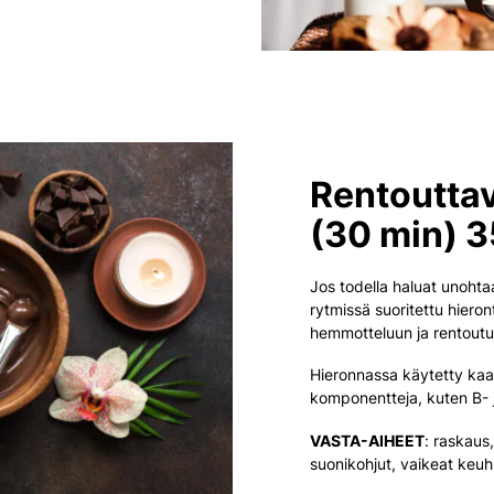
Rentouttav
(30 min) 3
Jos todella haluat unohta
rytmissä suoritettu hieron
hemmotteluun ja rentout
Hieronnassa käytetty kaak
komponentteja, kuten B- j
VASTA-AIHEET
: raskaus,
suonikohjut, vaikeat keuh