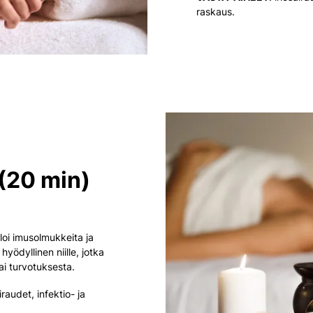
raskaus.
 (20 min)
uloi imusolmukkeita ja
yödyllinen niille, jotka
tai turvotuksesta.
raudet, infektio- ja