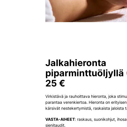
Jalkahieronta
piparminttuöljyllä
25 €
Virkistävä ja rauhoittava hieronta, joka stim
parantaa verenkiertoa. Hieronta on erityisen h
kärsivät nestekertymistä, raskaista jaloista 
VASTA-AIHEET
: raskaus, suonikohjut, ihosai
sienitaudit.