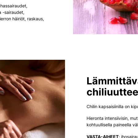
auhassairaudet,
a -sairaudet,
erron häiriöt, raskaus,
Lämmittäv
chiliuuttee
Chilin kapsaisiinilla on ki
Hieronta intensiivisin, mut
kohtuullisella paineella v
VASTA-AIHEET
: ihosaira