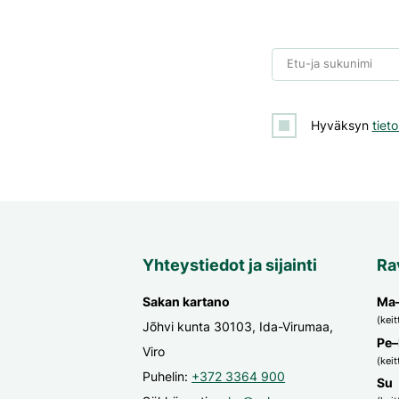
Etu-ja sukunimi
Hyväksyn
tiet
Yhteystiedot ja sijainti
Ra
Sakan kartano
Ma
(keit
Jõhvi kunta 30103, Ida-Virumaa,
Pe–
Viro
(keit
Puhelin:
+372 3364 900
Su