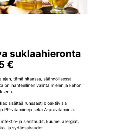
a suklaahieronta
5 €
a ajan, tämä hitaassa, säännöllisessä
ta on ihanteellinen valinta mielen ja kehon
ukseen.
ao sisältää runsaasti bioaktiivisia
a PP-vitamiineja sekä A-provitamiinia.
 infektio- ja sienitaudit, kuume, allergiat,
ko- ja sydänsairaudet.