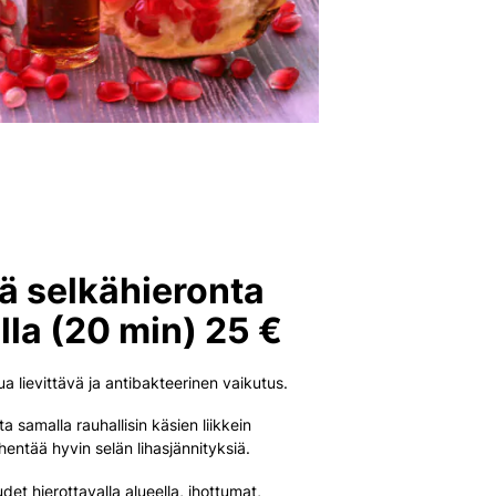
ä selkähieronta
lla (20 min) 25 €
pua lievittävä ja antibakteerinen vaikutus.
ta samalla rauhallisin käsien liikkein
ähentää hyvin selän lihasjännityksiä.
udet hierottavalla alueella, ihottumat,