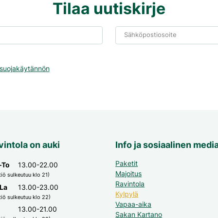
Tilaa uutiskirje
Sähköpostiosoite
osuojakäytännön
vintola on auki
Info ja sosiaalinen medi
Paketit
–To
13.00-22.00
Majoitus
tiö sulkeutuu klo 21)
Ravintola
La
13.00-23.00
Kylpylä
tiö sulkeutuu klo 22)
Vapaa-aika
13.00-21.00
Sakan Kartano