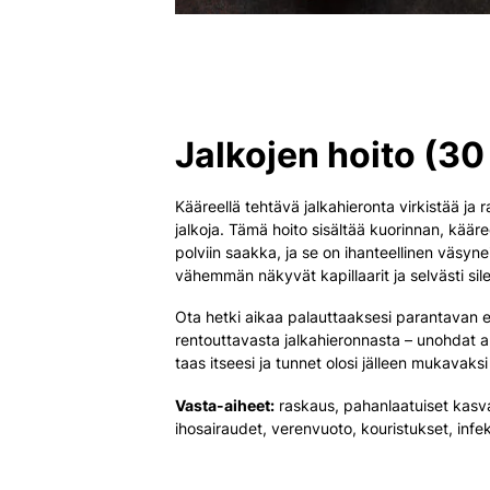
Jalkojen hoito (30
Kääreellä tehtävä jalkahieronta virkistää ja 
jalkoja. Tämä hoito sisältää kuorinnan, kääre
polviin saakka, ja se on ihanteellinen väsynei
vähemmän näkyvät kapillaarit ja selvästi sil
Ota hetki aikaa palauttaaksesi parantavan e
rentouttavasta jalkahieronnasta – unohdat ar
taas itseesi ja tunnet olosi jälleen mukavak
Vasta-aiheet:
raskaus, pahanlaatuiset kasva
ihosairaudet, verenvuoto, kouristukset, infekt