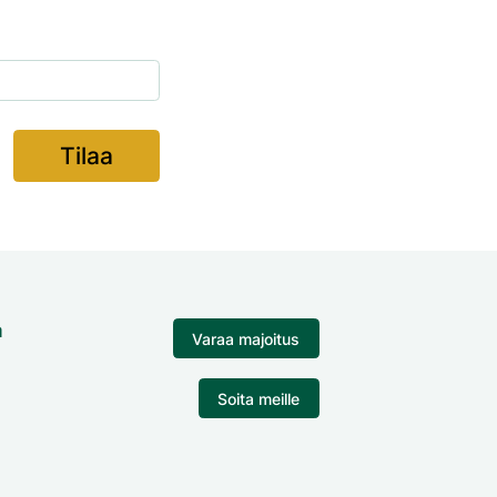
a
Varaa majoitus
Soita meille