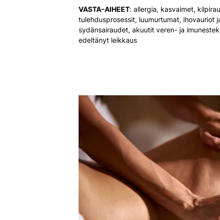
VASTA-AIHEET
: allergia, kasvaimet, kilpir
tulehdusprosessit, luumurtumat, ihovauriot j
sydänsairaudet, akuutit veren- ja imunesteki
edeltänyt leikkaus