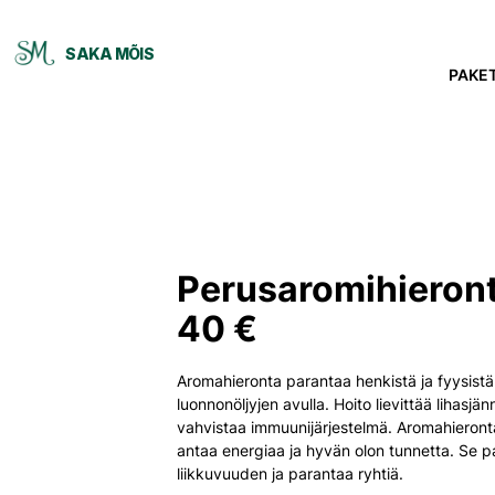
SAKA MÕIS
PAKET
Perusaromihieront
40 €
Aromahieronta parantaa henkistä ja fyysistä
luonnonöljyjen avulla. Hoito lievittää lihasjän
vahvistaa immuunijärjestelmä. Aromahieronta 
antaa energiaa ja hyvän olon tunnetta. Se p
liikkuvuuden ja parantaa ryhtiä.