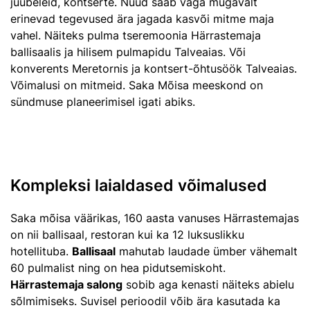
juubeleid, kontserte. Nüüd saab väga mugavalt
erinevad tegevused ära jagada kasvõi mitme maja
vahel. Näiteks pulma tseremoonia Härrastemaja
ballisaalis ja hilisem pulmapidu Talveaias. Või
konverents Meretornis ja kontsert-õhtusöök Talveaias.
Võimalusi on mitmeid. Saka Mõisa meeskond on
sündmuse planeerimisel igati abiks.
Kompleksi laialdased võimalused
Saka mõisa väärikas, 160 aasta vanuses Härrastemajas
on nii ballisaal, restoran kui ka 12 luksuslikku
hotellituba.
Ballisaal
mahutab laudade ümber vähemalt
60 pulmalist ning on hea pidutsemiskoht.
Härrastemaja salong
sobib aga kenasti näiteks abielu
sõlmimiseks. Suvisel perioodil võib ära kasutada ka