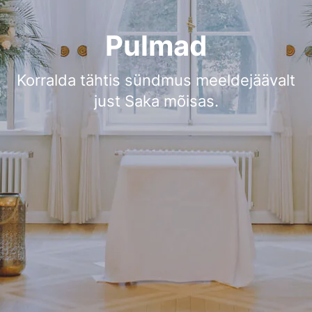
Pulmad
Korralda tähtis sündmus meeldejäävalt
just Saka mõisas.