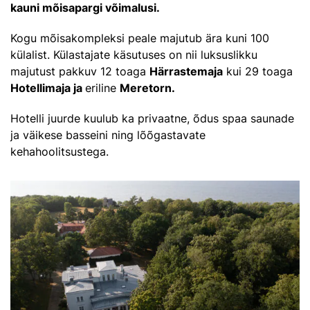
kauni mõisapargi võimalusi.
Kogu mõisakompleksi peale majutub ära kuni 100
külalist. Külastajate käsutuses on nii luksuslikku
majutust pakkuv 12 toaga
Härrastemaja
kui 29 toaga
Hotellimaja ja
eriline
Meretorn.
Hotelli juurde kuulub ka privaatne, õdus spaa saunade
ja väikese basseini ning lõõgastavate
kehahoolitsustega.