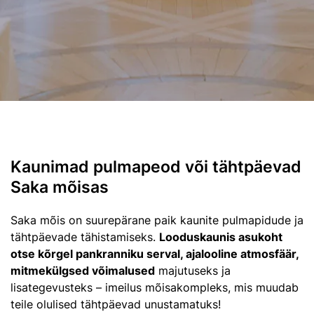
Kaunimad pulmapeod või tähtpäevad
Saka mõisas
Saka mõis on suurepärane paik kaunite pulmapidude ja
tähtpäevade tähistamiseks.
Looduskaunis asukoht
otse kõrgel pankranniku serval, ajalooline atmosfäär,
mitmekülgsed võimalused
majutuseks ja
lisategevusteks – imeilus mõisakompleks, mis muudab
teile olulised tähtpäevad unustamatuks!