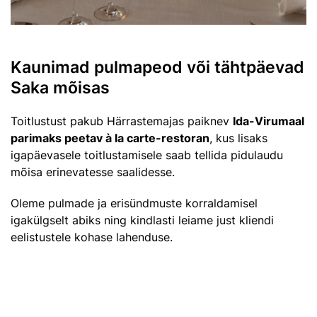
Kaunimad pulmapeod või tähtpäevad
Saka mõisas
Toitlustust pakub Härrastemajas paiknev
Ida-Virumaal
parimaks peetav à la carte-restoran
, kus lisaks
igapäevasele toitlustamisele saab tellida pidulaudu
mõisa erinevatesse saalidesse.
Oleme pulmade ja erisündmuste korraldamisel
igakülgselt abiks ning kindlasti leiame just kliendi
eelistustele kohase lahenduse.