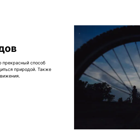
дов
о прекрасный способ
диться природой. Также
движения.