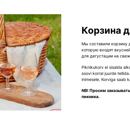
Корзина д
Мы составили корзину д
которую входят вкусне
для дегустации на све
Piknikukorv ei sisalda al
soovi korral juurde tellid
inimesele. Korviga saab 
NB! Просим заказывать 
пикника.