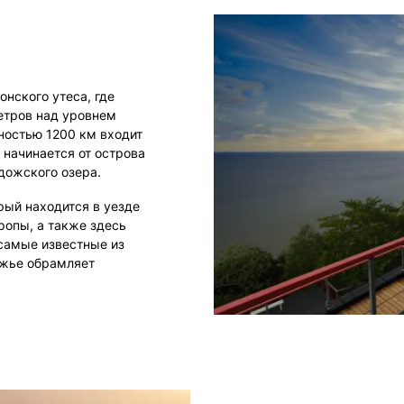
нского утеса, где
метров над уровнем
ностью 1200 км входит
 начинается от острова
дожского озера.
орый находится в уезде
ропы, а также здесь
самые известные из
ежье обрамляет