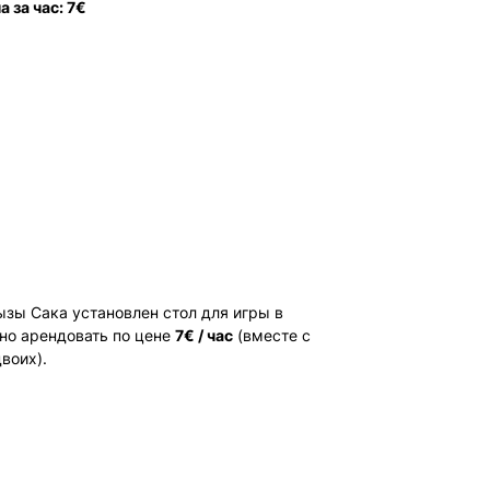
 за час: 7€
ызы Сака установлен стол для игры в
жно арендовать по цене
7€ / час
(вместе с
воих).