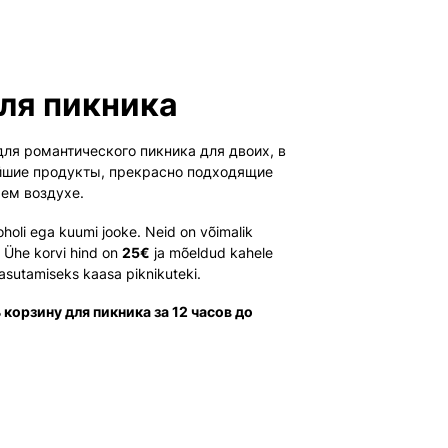
ля пикника
ля романтического пикника для двоих, в
йшие продукты, прекрасно подходящие
жем воздухе.
koholi ega kuumi jooke. Neid on võimalik
a. Ühe korvi hind on
25€
ja mõeldud kahele
kasutamiseks kaasa piknikuteki.
корзину для пикника за 12 часов до