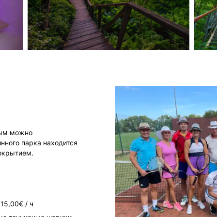
рым можно
инного парка находится
окрытием.
15,00€ / ч