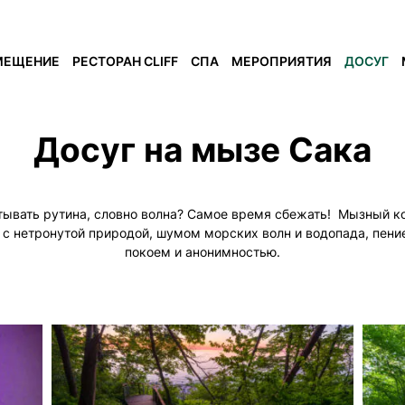
МЕЩЕНИЕ
РЕСТОРАН CLIFF
СПА
МЕРОПРИЯТИЯ
ДОСУГ
Досуг на мызе Сака
Кемпинг
тывать рутина, словно волна? Самое время сбежать! Мызный ко
 с нетронутой природой, шумом морских волн и водопада, пение
покоем и анонимностью.