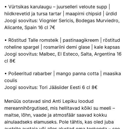
• Vürtsikas karulaugu – juurselleri veloute supp |
hiidkrevetid ja tursa tartar | maapirni chipsid | ürdid
Joogi soovitus: Viognier Sericis, Bodegas Murviedro,
Alicante, Spain 16 cl 7€
• Röstitud Talle romsteik | pastinaagikreem | röstitud
roheline spargel | rosmariini demi glase | kale kapsas
Joogi soovitus: Malbec, El Esteco, Salta, Argentina 16
cl 8€
• Pošeeritud rabarber | mango panna cotta | maasika
coulis
Joogi soovitus: Tori Jääsiider Eesti 6 cl 8€
Menüüs ootavad sind Anti Lepiku loodud
mereannihõrgutised, mis hellitavad kõiki su meeli –
maitse, lõhn, vaade ja atmosfäär saavad kokku
ainulaadseks elamuseks. Pole tähtis, kas oled juba
austrite austaja või alles alustad oma teekonda – see