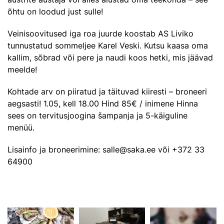
õhtu on loodud just sulle!
Veinisoovitused iga roa juurde koostab AS Liviko
tunnustatud sommeljee Karel Veski. Kutsu kaasa oma
kallim, sõbrad või pere ja naudi koos hetki, mis jäävad
meelde!
Kohtade arv on piiratud ja täituvad kiiresti – broneeri
aegsasti! 1.05, kell 18.00 Hind 85€ / inimene Hinna
sees on tervitusjoogina šampanja ja 5-käiguline
menüü.
Lisainfo ja broneerimine: salle@saka.ee või +372 33
64900