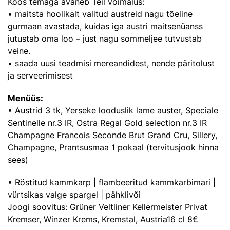
Koos temaga avaneb Teil võimalus:
• maitsta hoolikalt valitud austreid nagu tõeline
gurmaan avastada, kuidas iga austri maitsenüanss
jutustab oma loo – just nagu sommeljee tutvustab
veine.
• saada uusi teadmisi mereandidest, nende päritolust
ja serveerimisest
Menüüs:
• Austrid 3 tk, Yerseke looduslik lame auster, Speciale
Sentinelle nr.3 IR, Ostra Regal Gold selection nr.3 IR
Champagne Francois Seconde Brut Grand Cru, Sillery,
Champagne, Prantsusmaa 1 pokaal (tervitusjook hinna
sees)
• Röstitud kammkarp | flambeeritud kammkarbimari |
vürtsikas valge spargel | pähklivõi
Joogi soovitus: Grüner Veltliner Kellermeister Privat
Kremser, Winzer Krems, Kremstal, Austria16 cl 8€