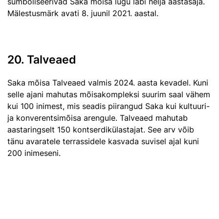
sümboliseerivad Saka mõisa lugu läbi nelja aastasaja.
Mälestusmärk avati 8. juunil 2021. aastal.
20. Talveaed
Saka mõisa Talveaed valmis 2024. aasta kevadel. Kuni
selle ajani mahutas mõisakompleksi suurim saal vähem
kui 100 inimest, mis seadis piirangud Saka kui kultuuri-
ja konverentsimõisa arengule. Talveaed mahutab
aastaringselt 150 kontserdikülastajat. See arv võib
tänu avaratele terrassidele kasvada suvisel ajal kuni
200 inimeseni.