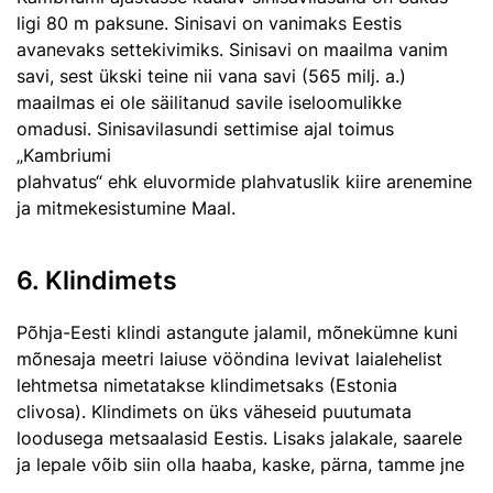
ligi 80 m paksune. Sinisavi on vanimaks Eestis
avanevaks settekivimiks. Sinisavi on maailma vanim
savi, sest ükski teine nii vana savi (565 milj. a.)
maailmas ei ole säilitanud savile iseloomulikke
omadusi. Sinisavilasundi settimise ajal toimus
„Kambriumi
plahvatus“ ehk eluvormide plahvatuslik kiire arenemine
ja mitmekesistumine Maal.
6. Klindimets
Põhja-Eesti klindi astangute jalamil, mõnekümne kuni
mõnesaja meetri laiuse vööndina levivat laialehelist
lehtmetsa nimetatakse klindimetsaks (Estonia
clivosa). Klindimets on üks väheseid puutumata
loodusega metsaalasid Eestis. Lisaks jalakale, saarele
ja lepale võib siin olla haaba, kaske, pärna, tamme jne