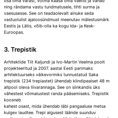
osa oma varast, võtma kaasa oma väetid ja vanad
ning rändama vastu tundmatusele, tihti surma ja
vaesusesse. See on teadaolevalt ainuke seda
vastuolulist ajaloosündmust meenutav mälestusmärk
Eestis ja Lätis, võib-olla ka kogu Ida- ja Kesk-
Euroopas.
3. Trepistik
Arhitektide Tiit Kaljundi ja Ivo-Martin Veelma poolt
projekteeritud ja 2007. aastal Eesti parimaks
arhitektuurseks väikevormiks tunnustatud Saka
trepistik (234 trepiastet) ühendab klindipealset 48 m
allpool oleva liivarannaga. See on siinkandis üks
vähestest võimalustest randa pääsemiseks. Trepistik
koosneb
kahest osast, mida ühendab läbi pangaaluse metsa
kulgev laudtee. Trepi algusest läände suunduv