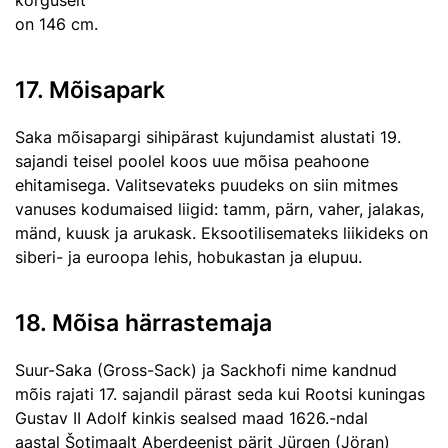
kõrguselt
on 146 cm.
17. Mõisapark
Saka mõisapargi sihipärast kujundamist alustati 19.
sajandi teisel poolel koos uue mõisa peahoone
ehitamisega. Valitsevateks puudeks on siin mitmes
vanuses kodumaised liigid: tamm, pärn, vaher, jalakas,
mänd, kuusk ja arukask. Eksootilisemateks liikideks on
siberi- ja euroopa lehis, hobukastan ja elupuu.
18. Mõisa härrastemaja
Suur-Saka (Gross-Sack) ja Sackhofi nime kandnud
mõis rajati 17. sajandil pärast seda kui Rootsi kuningas
Gustav II Adolf kinkis sealsed maad 1626.-ndal
aastal Šotimaalt Aberdeenist pärit Jürgen (Jöran)