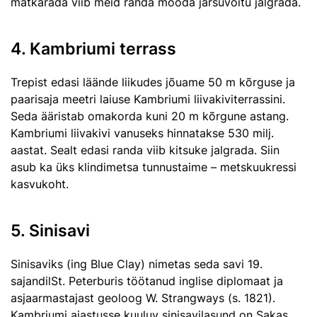
matkarada viib meid randa mööda järsuvõitu jalgrada.
4. Kambriumi terrass
Trepist edasi läände liikudes jõuame 50 m kõrguse ja
paarisaja meetri laiuse Kambriumi liivakiviterrassini.
Seda ääristab omakorda kuni 20 m kõrgune astang.
Kambriumi liivakivi vanuseks hinnatakse 530 milj.
aastat. Sealt edasi randa viib kitsuke jalgrada. Siin
asub ka üks klindimetsa tunnustaime – metskuukressi
kasvukoht.
5. Sinisavi
Sinisaviks (ing Blue Clay) nimetas seda savi 19.
sajandilSt. Peterburis töötanud inglise diplomaat ja
asjaarmastajast geoloog W. Strangways (s. 1821).
Kambriumi ajastusse kuuluv sinisavilasund on Sakas