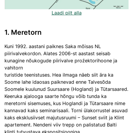
Laadi pilt alla
1. Meretorn
Kuni 1992. aastani paiknes Saka mõisas NL
piirivalvekordon. Alates 2006-st aastast seisab
kunagine nõukogude piirivalve proźektorihoone ja
vahitorn
turistide teenistuses. Hea ilmaga näeb siit ära ka
Soome lahe idaosas paiknevad enne Talvesõda
Soomele kuulunud Suursaare (Hogland) ja Tütarsaared.
Keeruka ajalooga saarte hõngu võib tunda ka
meretorni sisemuses, kus Hoglandi ja Tütarsaare nime
kannavad kaks seminarisaali. Torni ülakorrustel asuvad
kaks eksklusiivset majutusruumi – Sunset sviit ja Klint
apartement. Nendeni viiv trepp on palistatud Balti
klinti tutvustava ekspositsiooniga.