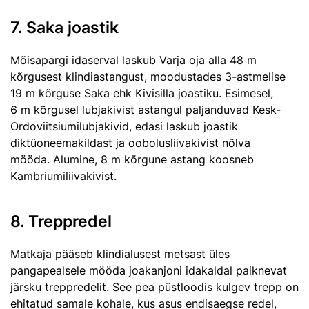
7. Saka joastik
Mõisapargi idaserval laskub Varja oja alla 48 m
kõrgusest klindiastangust, moodustades 3-astmelise
19 m kõrguse Saka ehk Kivisilla joastiku. Esimesel,
6 m kõrgusel lubjakivist astangul paljanduvad Kesk-
Ordoviitsiumilubjakivid, edasi laskub joastik
diktüoneemakildast ja oobolusliivakivist nõlva
mööda. Alumine, 8 m kõrgune astang koosneb
Kambriumiliivakivist.
8. Treppredel
Matkaja pääseb klindialusest metsast üles
pangapealsele mööda joakanjoni idakaldal paiknevat
järsku treppredelit. See pea püstloodis kulgev trepp on
ehitatud samale kohale, kus asus endisaegse redel,