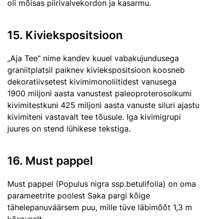
oli mõisas piirivalvekordon ja kasarmu.
15. Kiviekspositsioon
„Aja Tee“ nime kandev kuuel vabakujundusega
graniitplatsil paiknev kiviekspositsioon koosneb
dekoratiivsetest kivimimonoliitidest vanusega
1900 miljoni aasta vanustest paleoproterosoikumi
kivimitestkuni 425 miljoni aasta vanuste siluri ajastu
kivimiteni vastavalt tee tõusule. Iga kivimigrupi
juures on stend lühikese tekstiga.
16. Must pappel
Must pappel (Populus nigra ssp.betulifolia) on oma
parameetrite poolest Saka pargi kõige
tähelepanuväärsem puu, mille tüve läbimõõt 1,3 m