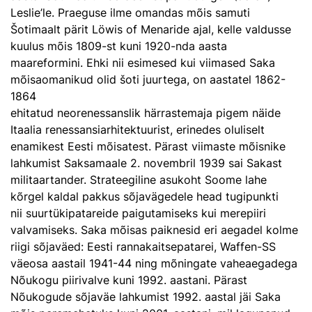
Leslie’le. Praeguse ilme omandas mõis samuti
Šotimaalt pärit Löwis of Menaride ajal, kelle valdusse
kuulus mõis 1809-st kuni 1920-nda aasta
maareformini. Ehki nii esimesed kui viimased Saka
mõisaomanikud olid šoti juurtega, on aastatel 1862-
1864
ehitatud neorenessanslik härrastemaja pigem näide
Itaalia renessansiarhitektuurist, erinedes oluliselt
enamikest Eesti mõisatest. Pärast viimaste mõisnike
lahkumist Saksamaale 2. novembril 1939 sai Sakast
militaartander. Strateegiline asukoht Soome lahe
kõrgel kaldal pakkus sõjavägedele head tugipunkti
nii suurtükipatareide paigutamiseks kui merepiiri
valvamiseks. Saka mõisas paiknesid eri aegadel kolme
riigi sõjaväed: Eesti rannakaitsepatarei, Waffen-SS
väeosa aastail 1941-44 ning mõningate vaheaegadega
Nõukogu piirivalve kuni 1992. aastani. Pärast
Nõukogude sõjaväe lahkumist 1992. aastal jäi Saka