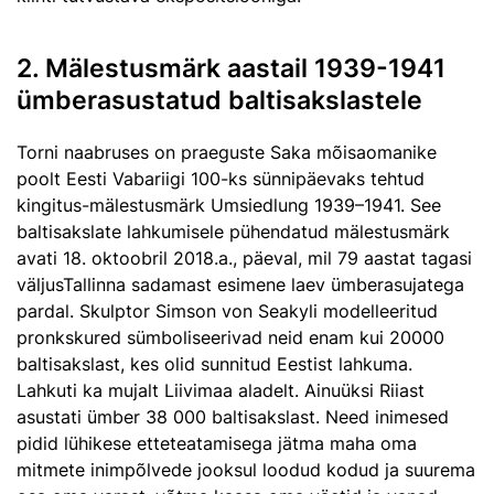
2. Mälestusmärk aastail 1939-1941
ümberasustatud baltisakslastele
Torni naabruses on praeguste Saka mõisaomanike
poolt Eesti Vabariigi 100-ks sünnipäevaks tehtud
kingitus-mälestusmärk Umsiedlung 1939–1941. See
baltisakslate lahkumisele pühendatud mälestusmärk
avati 18. oktoobril 2018.a., päeval, mil 79 aastat tagasi
väljusTallinna sadamast esimene laev ümberasujatega
pardal. Skulptor Simson von Seakyli modelleeritud
pronkskured sümboliseerivad neid enam kui 20000
baltisakslast, kes olid sunnitud Eestist lahkuma.
Lahkuti ka mujalt Liivimaa aladelt. Ainuüksi Riiast
asustati ümber 38 000 baltisakslast. Need inimesed
pidid lühikese etteteatamisega jätma maha oma
mitmete inimpõlvede jooksul loodud kodud ja suurema