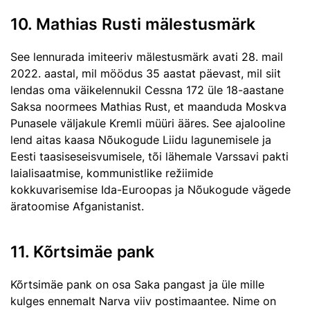
10. Mathias Rusti mälestusmärk
See lennurada imiteeriv mälestusmärk avati 28. mail
2022. aastal, mil möödus 35 aastat päevast, mil siit
lendas oma väikelennukil Cessna 172 üle 18-aastane
Saksa noormees Mathias Rust, et maanduda Moskva
Punasele väljakule Kremli müüri ääres. See ajalooline
lend aitas kaasa Nõukogude Liidu lagunemisele ja
Eesti taasiseseisvumisele, tõi lähemale Varssavi pakti
laialisaatmise, kommunistlike režiimide
kokkuvarisemise Ida-Euroopas ja Nõukogude vägede
äratoomise Afganistanist.
11. Kõrtsimäe pank
Kõrtsimäe pank on osa Saka pangast ja üle mille
kulges ennemalt Narva viiv postimaantee. Nime on