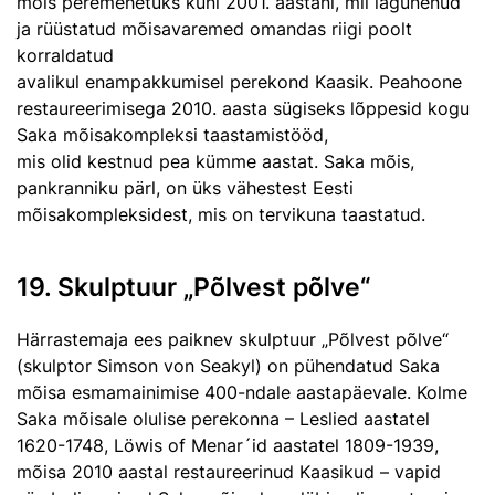
mõis peremehetuks kuni 2001. aastani, mil lagunenud
ja rüüstatud mõisavaremed omandas riigi poolt
korraldatud
avalikul enampakkumisel perekond Kaasik. Peahoone
restaureerimisega 2010. aasta sügiseks lõppesid kogu
Saka mõisakompleksi taastamistööd,
mis olid kestnud pea kümme aastat. Saka mõis,
pankranniku pärl, on üks vähestest Eesti
mõisakompleksidest, mis on tervikuna taastatud.
19. Skulptuur „Põlvest põlve“
Härrastemaja ees paiknev skulptuur „Põlvest põlve“
(skulptor Simson von Seakyl) on pühendatud Saka
mõisa esmamainimise 400-ndale aastapäevale. Kolme
Saka mõisale olulise perekonna – Leslied aastatel
1620-1748, Löwis of Menar´id aastatel 1809-1939,
mõisa 2010 aastal restaureerinud Kaasikud – vapid