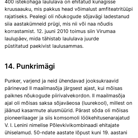
400 istekohaga laululava on ehitatud kunagisse
kruusaauku, mis pakkus head võimalust amfiteatritüüpi
rajatiseks. Pealegi oli nõukogude sõjavägi ladestanud
siia aastakümneid prügi, mis nii või naa nõudis
korrastamist. 12. juuni 2010 toimus siin Virumaa
laulupäev, mida tähistab laululava juurde
püstitatud paekivist laulusammas.
14. Punkrimägi
Punker, varjend ja neid ühendavad jooksukraavid
pärinevad II maailmasõja järgsest ajast, kui mõisas
paiknes nõukogude piirivalvekordon. II maailmasõja
ajal oli mõisas saksa sõjaväeosa (luurekool), millest on
jäänud kasarmute alusmüürid. Pärast sõda oli mõisas
pioneerilaager ja siis komsomoli löökehitusenarajatud
V. I. Lenini nimelise Põlevkivikombinaadi ehitajate
ühiselamud. 50-ndate aastate lõpust kuni 19. aastani