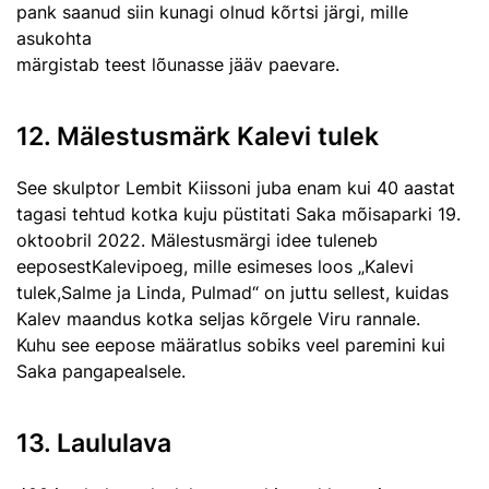
pank saanud siin kunagi olnud kõrtsi järgi, mille
asukohta
märgistab teest lõunasse jääv paevare.
12. Mälestusmärk Kalevi tulek
See skulptor Lembit Kiissoni juba enam kui 40 aastat
tagasi tehtud kotka kuju püstitati Saka mõisaparki 19.
oktoobril 2022. Mälestusmärgi idee tuleneb
eeposestKalevipoeg, mille esimeses loos „Kalevi
tulek,Salme ja Linda, Pulmad“ on juttu sellest, kuidas
Kalev maandus kotka seljas kõrgele Viru rannale.
Kuhu see eepose määratlus sobiks veel paremini kui
Saka pangapealsele.
13. Laululava