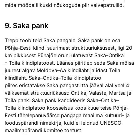
mida mööda liikusid nõukogude piirivalvepatrullid.
9. Saka pank
Trepp toob teid Saka pangale. Saka pank on osa
Põhja-Eesti klindi suurimast struktuuriüksusest, ligi 20
km pikkusest Pühajõe oruni ulatuvast Saka–Ontika
– Toila klindiplatoost. Läänes piiritleb seda Saka mõisa
juurest algav Moldova–Aa klindilaht ja idast Toila
klindilaht. Saka–Ontika–Toila klindiplatoo
piires eristatakse Saka pangast itta jääval alal veel 4
väiksemat struktuuriüksust: Ontika, Valaste, Martsa ja
Toila pank. Saka pank kandideeris Saka–Ontika–
Toila klindiplatoo koosseisus koos kuue teise Põhja-
Eesti tähelepanuväärse pangaga maailma kultuuri- ja
looduspärandi nimekirja, kuid ei leidnud UNESCO
maailmapärandi komitee toetust.