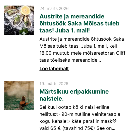
24. märts 2026
Austrite ja mereandide
õhtusöök Saka Mõisas tuleb
taas! Juba 1. mail!
Austrite ja mereandide õhtusöök Saka
Mõisas tuleb taas! Juba 1. mail, kell
18.00 muutub meie mõisarestoran Cliff
taas tõeliseks mereandide...
Loe lähemalt
19. märts 2026
Märtsikuu eripakkumine
naistele.
Sel kuul ootab kõiki naisi eriline
hellitus:✨ 90-minutiline veiniteraapia
kogu kehale✨ käte parafiinimask💛
vaid 65 € (tavahind 75€) See on...