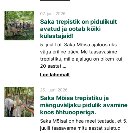
07. juuli 2026
Saka trepistik on pidulikult
avatud ja ootab kõiki
külastajaid!
5. juulil oli Saka Mõisa ajaloos üks
väga eriline päev. Me taasavasime
trepistiku, mille ajalugu on pikem kui
20 aastat!...
Loe lähemalt
25. juuni 2026
Saka Mõisa trepistiku ja
mänguväljaku pidulik avamine
koos õhtuooperiga.
Saka Mõisal on hea meel teatada, et 5.
juulil taasavame mitu aastat suletud