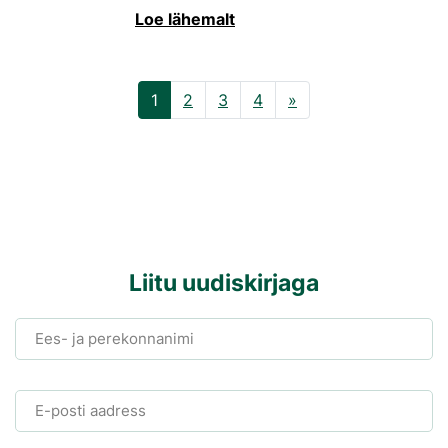
Loe lähemalt
1
2
3
4
»
Liitu uudiskirjaga
Ees- ja perekonnanimi
E-posti aadress