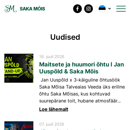
SAKA MÕIS
Uudised
16. juuli 2026
Maitsete ja huumori õhtu I Jan
Uuspõld & Saka Mõis
Jan Uuspõld x 3-käiguline õhtusöök
Saka Mõisa Talveaias Veeda üks eriline
õhtu Saka Mõisas, kus kohtuvad
suurepärane toit, hubane atmosfäär...
Loe lähemalt
07. juuli 2026