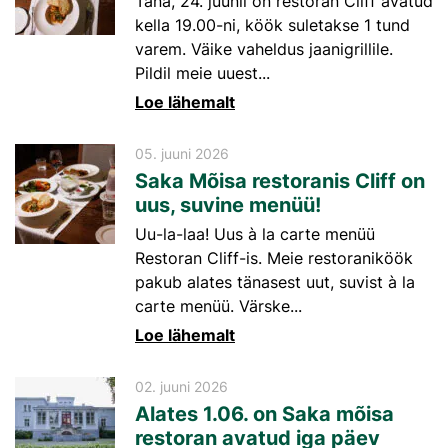
Täna, 24. juunil on restoran Cliff avatud
kella 19.00-ni, köök suletakse 1 tund
varem. Väike vaheldus jaanigrillile.
Pildil meie uuest...
Loe lähemalt
05. juuni 2026
Saka Mõisa restoranis Cliff on
uus, suvine menüü!
Uu-la-laa! Uus à la carte menüü
Restoran Cliff-is. Meie restoraniköök
pakub alates tänasest uut, suvist à la
carte menüü. Värske...
Loe lähemalt
02. juuni 2026
Alates 1.06. on Saka mõisa
restoran avatud iga päev