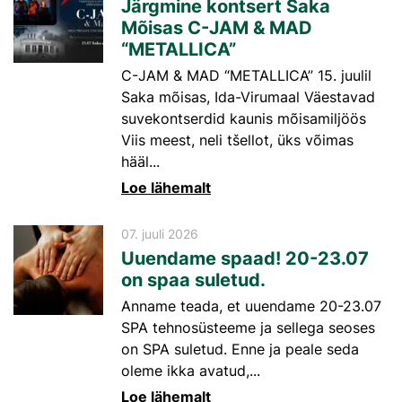
Järgmine kontsert Saka
Mõisas C-JAM & MAD
“METALLICA”
C-JAM & MAD “METALLICA” 15. juulil
Saka mõisas, Ida-Virumaal Väestavad
suvekontserdid kaunis mõisamiljöös
Viis meest, neli tšellot, üks võimas
hääl...
Loe lähemalt
07. juuli 2026
Uuendame spaad! 20-23.07
on spaa suletud.
Anname teada, et uuendame 20-23.07
SPA tehnosüsteeme ja sellega seoses
on SPA suletud. Enne ja peale seda
oleme ikka avatud,...
Loe lähemalt