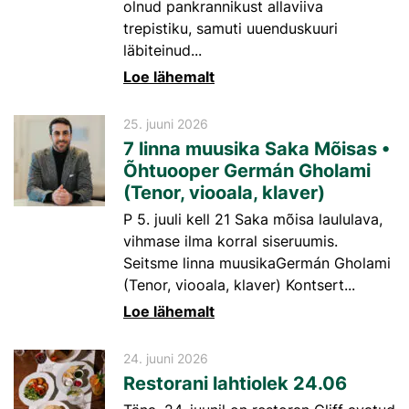
olnud pankrannikust allaviiva
trepistiku, samuti uuenduskuuri
läbiteinud...
Loe lähemalt
25. juuni 2026
7 linna muusika Saka Mõisas •
Õhtuooper Germán Gholami
(Tenor, viooala, klaver)
P 5. juuli kell 21 Saka mõisa laululava,
vihmase ilma korral siseruumis.
Seitsme linna muusikaGermán Gholami
(Tenor, viooala, klaver) Kontsert...
Loe lähemalt
24. juuni 2026
Restorani lahtiolek 24.06