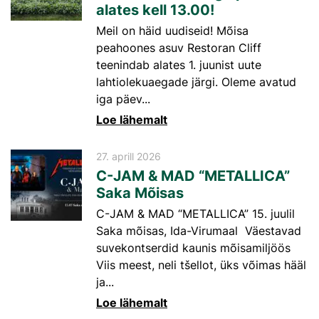
alates kell 13.00!
Meil on häid uudiseid! Mõisa
peahoones asuv Restoran Cliff
teenindab alates 1. juunist uute
lahtiolekuaegade järgi. Oleme avatud
iga päev...
Loe lähemalt
27. aprill 2026
C-JAM & MAD “METALLICA”
Saka Mõisas
C-JAM & MAD “METALLICA” 15. juulil
Saka mõisas, Ida-Virumaal Väestavad
suvekontserdid kaunis mõisamiljöös
Viis meest, neli tšellot, üks võimas hääl
ja...
Loe lähemalt