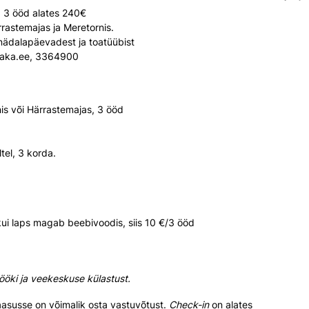
, 3 ööd alates 240€
rrastemajas ja Meretornis.
 nädalapäevadest ja toatüübist
a@saka.ee, 3364900
is või Härrastemajas, 3 ööd
tel, 3 korda.
ui laps magab beebivoodis, siis 10 €/3 ööd
ööki ja veekeskuse külastust.
susse on võimalik osta vastuvõtust.
Check-in
on alates