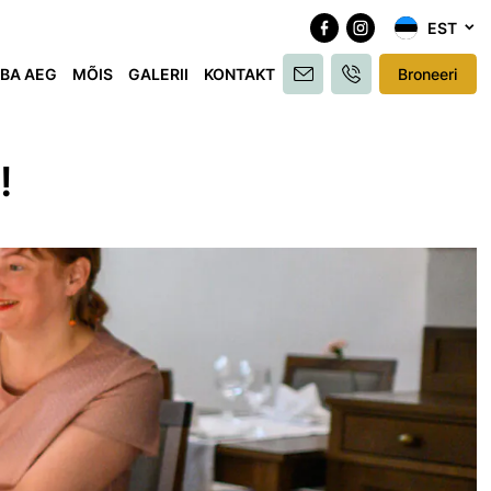
EST
BA AEG
MÕIS
GALERII
KONTAKT
Broneeri
!