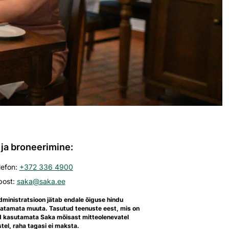
 ja broneerimine:
lefon:
+372 336 4900
post:
saka@saka.ee
dministratsioon jätab endale õiguse hindu
eatamata muuta. Tasutud teenuste eest, mis on
d kasutamata Saka mõisast mitteolenevatel
tel, raha tagasi ei maksta.