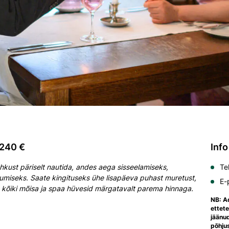
 240 €
Info
uhkust päriselt nautida, andes aega sisseelamiseks,
Te
itumiseks. Saate kingituseks ühe lisapäeva puhast muretust,
E-
a kõiki mõisa ja spaa hüvesid märgatavalt parema hinnaga.
NB: A
ettet
jäänu
põhjus