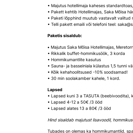
• Majutus hotellimaja kaheses standardtoas
• Pakett kehtib Hotellimajas, Saka Mõisa hä
• Paketi lõpphind muutub vastavalt valitud
• Telli pakett emaili või telefoni teel: sak
Paketis sisaldub:
•
Majutus Saka Mõisa Hotellimajas, Meretorn
• Rikkalik buffet-hommikusöök, 3 korda
• Hommikumantlite kasutus
• Sauna- ja basseiniala külastus 1,5 tunni väl
• Kõik kehahoolitsused -10% soodsamad!
• 30 min soolakamber kahele, 1 kord.
Lapsed
• Lapsed kuni 3 a TASUTA (beebivoodita), k
• Lapsed 4-12 a 50€ /3 ööd
• Lapsed alates 13 a 80€ /3 ööd
Hind sisaldab majutust lisavoodil, hommikus
Tubades on olemas ka hommikumantlid, spaa