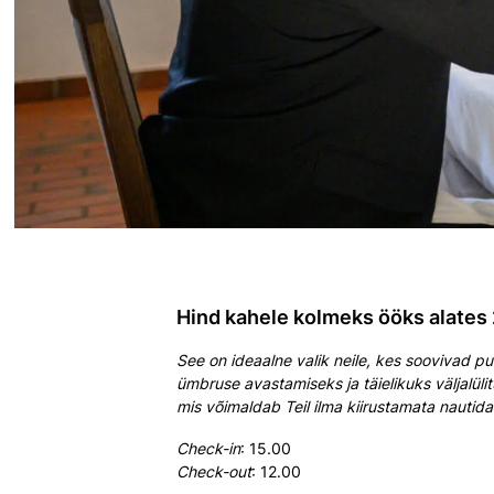
Hind kahele kolmeks ööks alates
See on ideaalne valik neile, kes soovivad p
ümbruse avastamiseks ja täielikuks väljalül
mis võimaldab Teil ilma kiirustamata nautid
Check-in
: 15.00
Check-out
: 12.00