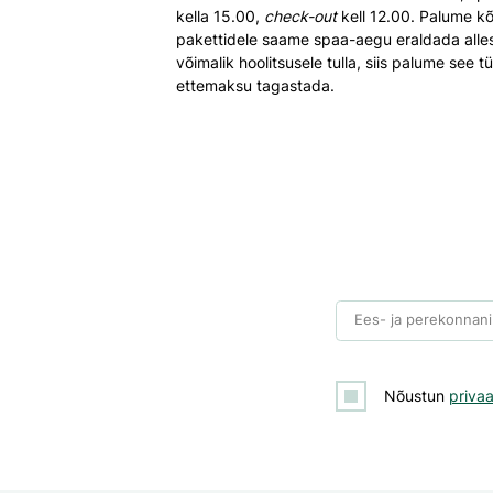
kella 15.00,
check-out
kell 12.00. Palume kõ
pakettidele saame spaa-aegu eraldada alles 
võimalik hoolitsusele tulla, siis palume see t
ettemaksu tagastada.
Ees- ja perekonnani
Nõustun
priva