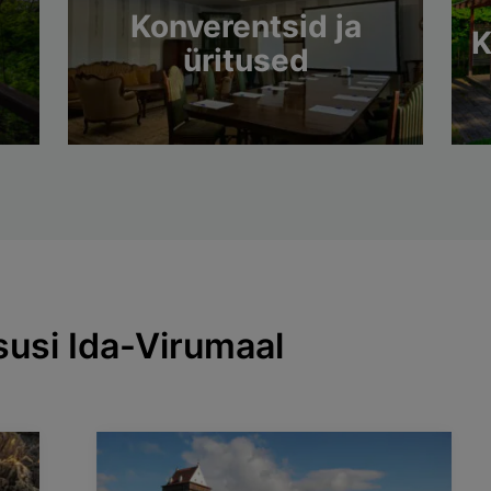
Konverentsid ja
K
üritused
susi Ida-Virumaal