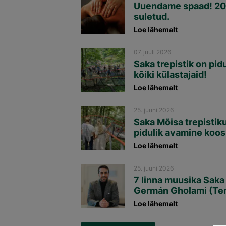
Uuendame spaad! 20
suletud.
Loe lähemalt
07. juuli 2026
Saka trepistik on pid
kõiki külastajaid!
Loe lähemalt
25. juuni 2026
Saka Mõisa trepistik
pidulik avamine koos
Loe lähemalt
25. juuni 2026
7 linna muusika Saka
Germán Gholami (Teno
Loe lähemalt