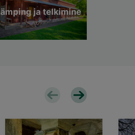
ämping ja telkimine