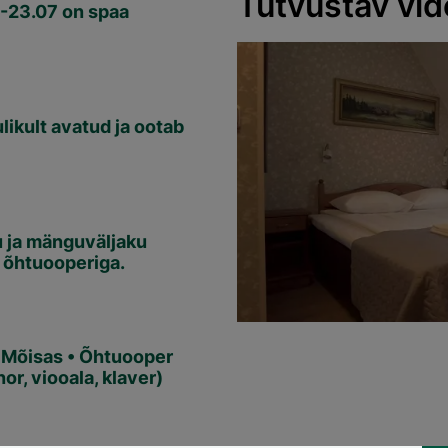
Tutvustav vi
-23.07 on spaa
ulikult avatud ja ootab
u ja mänguväljaku
 õhtuooperiga.
 Mõisas • Õhtuooper
r, viooala, klaver)