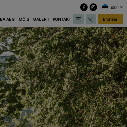
EST
BA AEG
MÕIS
GALERII
KONTAKT
Broneeri