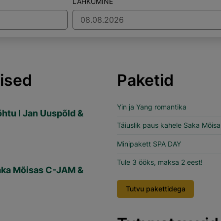
LAHKUMINE
ised
Paketid
Yin ja Yang romantika
õhtu I Jan Uuspõld &
Täiuslik paus kahele Saka Mõisa
Minipakett SPA DAY
Tule 3 ööks, maksa 2 eest!
aka Mõisas C-JAM &
Tutvu pakettidega