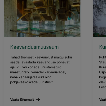
Kaevandusmuuseum
Ku
Tahad tõelisest kaevurielust maigu suhu
Püh
saada, avastada kaevanduse põnevat
Stau
ajalugu või kogeda unustamatuid
Kure
maasturiretki vanadel karjäärialadel,
Uspe
näha karjäärijärsakuid ning
kogu
põhjaveekoskede uuristusi?
olev
Eest
Vaata lähemalt
Vaat