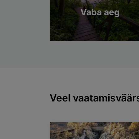
Vaba aeg
Veel vaatamisväär