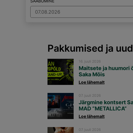
SAABUMINE
Pakkumised ja uud
16. juuli 2026
Maitsete ja huumori 
Saka Mõis
Loe lähemalt
07. juuli 2026
Järgmine kontsert S
MAD “METALLICA”
Loe lähemalt
07. juuli 2026