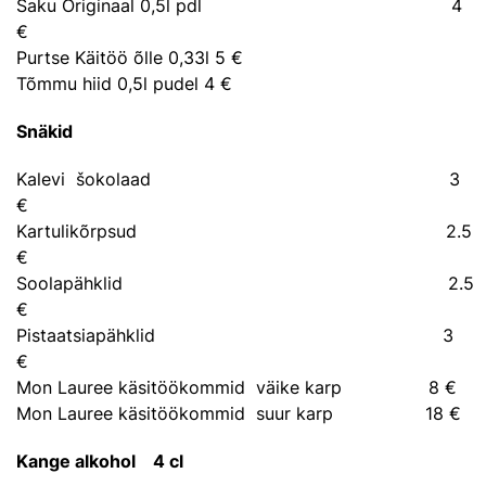
Saku Originaal 0,5l pdl 4
€
Purtse Käitöö õlle 0,33l 5 €
Tõmmu hiid 0,5l pudel 4 €
Snäkid
Kalevi šokolaad 3
€
Kartulikõrpsud 2.5
€
Soolapähklid 2.5
€
Pistaatsiapähklid 3
€
Mon Lauree käsitöökommid väike karp 8 €
Mon Lauree käsitöökommid suur karp 18 €
Kange alkohol 4 cl