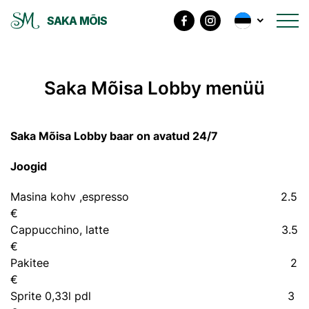
SAKA MÕIS
Saka Mõisa Lobby menüü
Saka Mõisa Lobby baar on avatud 24/7
Joogid
Masina kohv ,espresso 2.5
€
Cappucchino, latte 3.5
€
Pakitee 2
€
Sprite 0,33l pdl 3