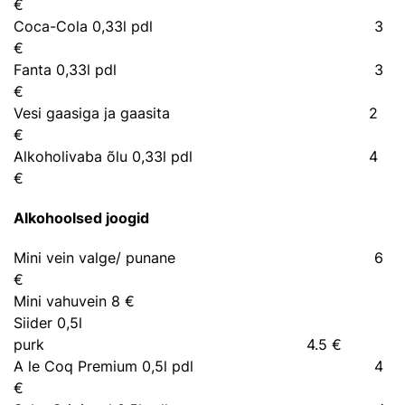
€
Coca-Cola 0,33l pdl 3
€
Fanta 0,33l pdl 3
€
Vesi gaasiga ja gaasita 2
€
Alkoholivaba õlu 0,33l pdl 4
€
Alkohoolsed joogid
Mini vein valge/ punane 6
€
Mini vahuvein 8 €
Siider 0,5l
purk 4.5 €
A le Coq Premium 0,5l pdl 4
€