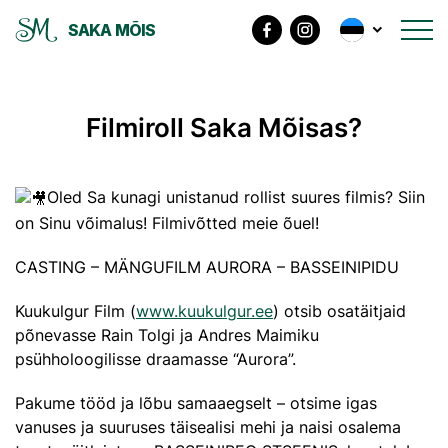
SAKA MÕIS
Filmiroll Saka Mõisas?
Oled Sa kunagi unistanud rollist suures filmis? Siin
on Sinu võimalus! Filmivõtted meie õuel!
CASTING – MÄNGUFILM AURORA – BASSEINIPIDU
Kuukulgur Film (
www.kuukulgur.ee
) otsib osatäitjaid
põnevasse Rain Tolgi ja Andres Maimiku
psühholoogilisse draamasse “Aurora”.
Pakume tööd ja lõbu samaaegselt – otsime igas
vanuses ja suuruses täisealisi mehi ja naisi osalema