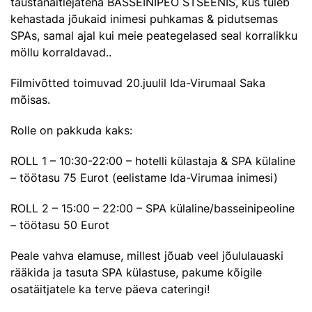
taustanäitlejatena BASSEINIPEO STSEENIS, kus tuleb
kehastada jõukaid inimesi puhkamas & pidutsemas
SPAs, samal ajal
kui meie peategelased seal korralikku
möllu korraldavad..
Filmivõtted toimuvad 20.juulil Ida-Virumaal Saka
mõisas.
Rolle on pakkuda kaks:
ROLL 1 – 10:30-22:00 – hotelli külastaja & SPA külaline
– töötasu 75 Eurot (eelistame Ida-Virumaa inimesi)
ROLL 2 – 15:00 – 22:00 – SPA külaline/basseinipeoline
– töötasu 50 Eurot
Peale vahva elamuse, millest jõuab veel jõululauaski
rääkida ja tasuta SPA külastuse, pakume kõigile
osatäitjatele ka terve päeva cateringi!