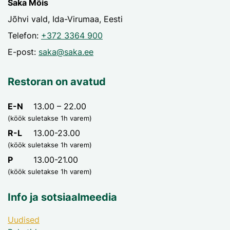
Saka Mõis
Jõhvi vald, Ida-Virumaa, Eesti
Telefon:
+372 3364 900
E-post:
saka@saka.ee
Restoran on avatud
E-N
13.00 – 22.00
(köök suletakse 1h varem)
R-L
13.00-23.00
(köök suletakse 1h varem)
P
13.00-21.00
(köök suletakse 1h varem)
Info ja sotsiaalmeedia
Uudised