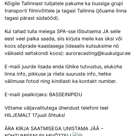
Kõigile Tallinnast tulijatele pakume ka bussiga grupi
transporti filmivõttele ja tagasi Tallinna (jõuame linna
tagasi pärast südaööd).
Kui tahad tulla meiega SPA-sse lõbutsema JA selle
eest veel palka saada, siis kirjuta meile kas üksi või
koos sõprade-kaaslasega (ideaalis kutsuksime nö
väikseid seltskondi koos): auroracasting@kuukulgur.ee
E-maili juurde lisada enda lühike tutvustus, elukoha
linna info, pikkuse ja riiete suuruste info, hetke
välimuse fotod ning kindlasti ka kontakt number.
E-maili pealkirjaks: BASSEINIPIDU
Võtame väljavalitutega ühendust telefoni teel
HILJEMALT 17.juuli õhtuks!
ÄRA KIRJA SAATMISEGA UNISTAMA JÄÄ –
KOHTUMISENI FILMIVÕTTEL!