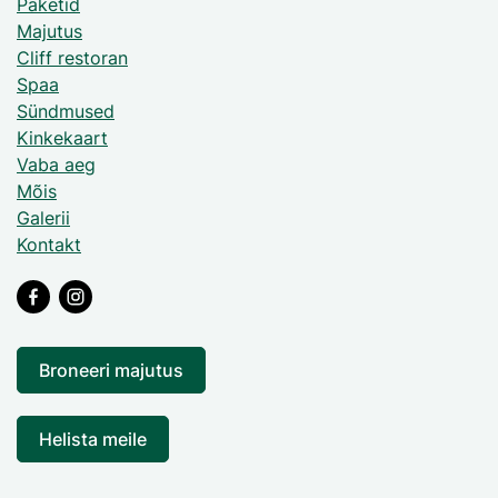
Paketid
Majutus
Cliff restoran
Spaa
Sündmused
Kinkekaart
Vaba aeg
Mõis
Galerii
Kontakt
Broneeri majutus
Helista meile