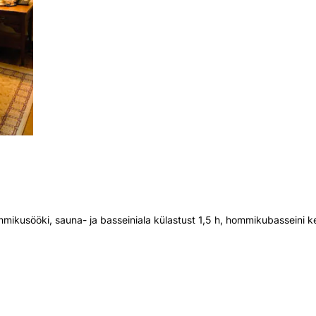
mmikusööki, sauna- ja basseiniala külastust 1,5 h, hommikubasseini 