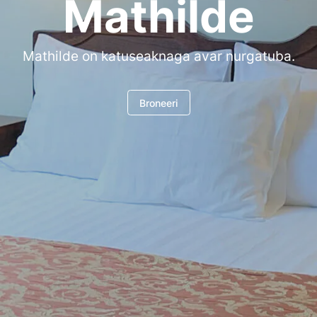
Mathilde
Mathilde on katuseaknaga avar nurgatuba.
Broneeri