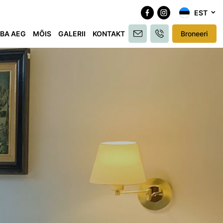
EST
BA AEG
MÕIS
GALERII
KONTAKT
Broneeri