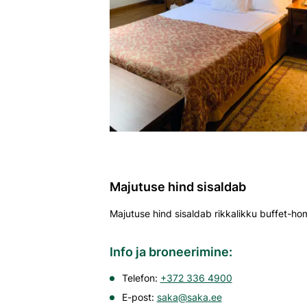
Majutuse hind sisaldab
Majutuse hind sisaldab rikkalikku buffet-ho
Info ja broneerimine:
Telefon:
+372 336 4900
E-post:
saka@saka.ee