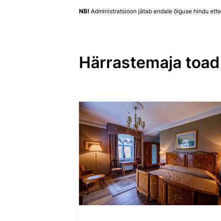
NB!
Administratsioon jätab endale õiguse hindu ett
Härrastemaja toad