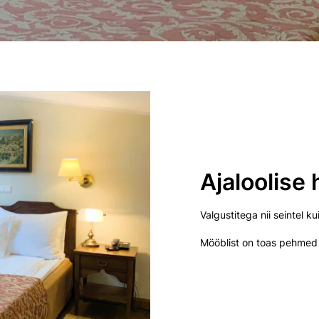
Ajaloolise
Valgustitega nii seintel k
Mööblist on toas pehmed t