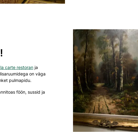
!
’la carte restoran
ja
 lisaruumidega on väga
uhket pulmapidu.
nnitoas föön, sussid ja