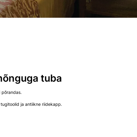
 hõnguga tuba
ui põrandas.
ugitoolid ja antiikne riidekapp.